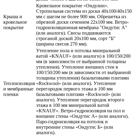
Кровельное покрытие «Ондулин».
Стропильная система из доски 40х100/40х150
Крыша и
мм с шагом не более 900 мм. Обрешетка из
кровельное
обрезной доски сечением 22х100 мм. Ветро-
покрытие
гидроизоляционная мембрана "Ондутис А"
(или аналоги). Свесы подшиваются
строганой доской 20х100 мм, сорт "Б"
(ширина свесов 270 мм).
Утепление пола и потолка минеральной
ватой «KNAUF» (или аналоги) в 100/150/200
мм (в зависимости от выбранной толщины
утепления). Утепление внешних стен в
100/150/200 мм (в зависимости от выбранной
толщины утепления) базальтовыми плитами
Теплоизоляция
«Rockwool» (или аналоги). Утепление
и мембранные
перегородок первого этажа в 100 мм
пленки
базальтовыми плитами «Rockwool» (или
аналоги). Утепление перегородок второго
этажа в 100 мм минеральной ватой
«KNAUF». Ветро-гидроизоляция на пол и
внешние стены «Ондутис А» (или аналоги).
Паро-гидроизоляция на потолок и
внутренние стены «Ондутис Б» (или
аналоги).