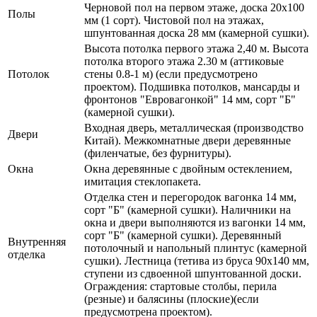
Черновой пол на первом этаже, доска 20х100
Полы
мм (1 сорт). Чистовой пол на этажах,
шпунтованная доска 28 мм (камерной сушки).
Высота потолка первого этажа 2,40 м. Высота
потолка второго этажа 2.30 м (аттиковые
Потолок
стены 0.8-1 м) (если предусмотрено
проектом). Подшивка потолков, мансарды и
фронтонов "Евровагонкой" 14 мм, сорт "Б"
(камерной сушки).
Входная дверь, металлическая (производство
Двери
Китай). Межкомнатные двери деревянные
(филенчатые, без фурнитуры).
Окна
Окна деревянные с двойным остеклением,
имитация стеклопакета.
Отделка стен и перегородок вагонка 14 мм,
сорт "Б" (камерной сушки). Наличники на
окна и двери выполняются из вагонки 14 мм,
сорт "Б" (камерной сушки). Деревянный
Внутренняя
потолочный и напольный плинтус (камерной
отделка
сушки). Лестница (тетива из бруса 90х140 мм,
ступени из сдвоенной шпунтованной доски.
Ограждения: стартовые столбы, перила
(резные) и балясины (плоские)(если
предусмотрена проектом).